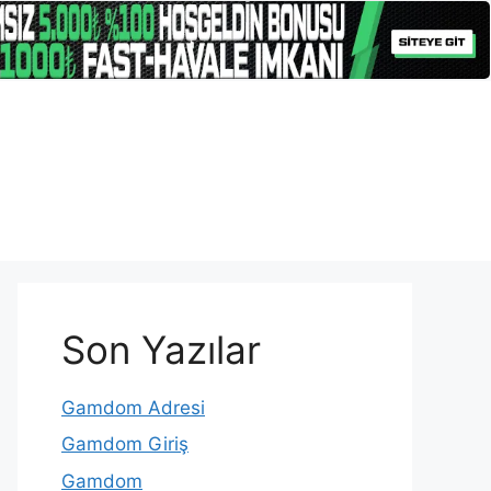
Son Yazılar
Gamdom Adresi
Gamdom Giriş
Gamdom