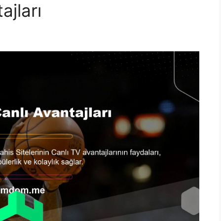
jları