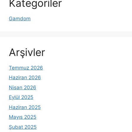
Kategoriler
Gamdom
Arşivler
Temmuz 2026
Haziran 2026
Nisan 2026
Eylül 2025
Haziran 2025
Mayıs 2025
Şubat 2025