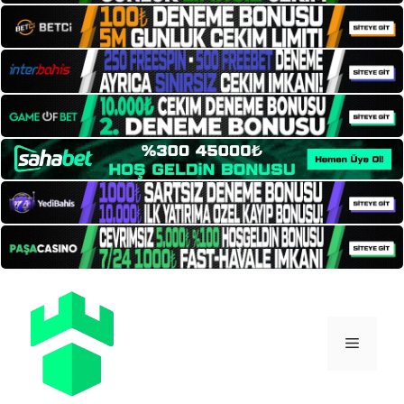
İçeriğe
atla
Menü