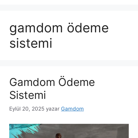
gamdom ödeme
sistemi
Gamdom Ödeme
Sistemi
Eylül 20, 2025
yazar
Gamdom