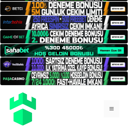
İçeriğe
atla
Menü