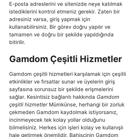
E-posta adreslerini ve sitenizde neye katılmak
istediklerini kontrol etmeniz gerekir. Zaten bir
adresiniz varsa, giriş yapmak için
kullanabilirsiniz. Bir görev doğru yapılır ve
tamamen ve doğru bir şekilde yapıldığında
bitirilir.
Gamdom Çeşitli Hizmetler
Gamdom çeşitli hizmetleri karşılamak için çeşitli
etkinlikler ve fırsatlar sunar ve üyelerin giriş
sayfasına sorunsuz bir şekilde erişmelerini
sağlar. Kesintisiz bağlantı hakkında
Gamdom
çeşitli hizmetler
Mümkünse, herhangi bir zorluk
çekmeden Gamdom kaydolmak istiyorsanız,
incinmeyecek tek kolay yollar olduğunu
bilmelisiniz. Herkes için işleri kolay ve kullanışlı
hale getirmek önemlidir. Bahisçinin Gamdom