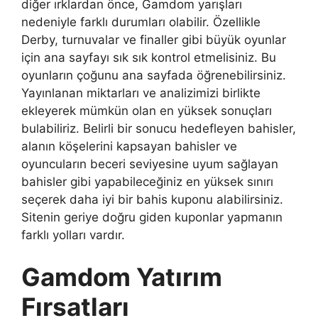
diğer ırklardan önce, Gamdom yarışları
nedeniyle farklı durumları olabilir. Özellikle
Derby, turnuvalar ve finaller gibi büyük oyunlar
için ana sayfayı sık sık kontrol etmelisiniz. Bu
oyunların çoğunu ana sayfada öğrenebilirsiniz.
Yayınlanan miktarları ve analizimizi birlikte
ekleyerek mümkün olan en yüksek sonuçları
bulabiliriz. Belirli bir sonucu hedefleyen bahisler,
alanın köşelerini kapsayan bahisler ve
oyuncuların beceri seviyesine uyum sağlayan
bahisler gibi yapabileceğiniz en yüksek sınırı
seçerek daha iyi bir bahis kuponu alabilirsiniz.
Sitenin geriye doğru giden kuponlar yapmanın
farklı yolları vardır.
Gamdom Yatırım
Fırsatları