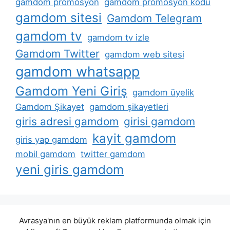
gamdom promosyon
gamdom promosyon kodu
gamdom sitesi
Gamdom Telegram
gamdom tv
gamdom tv izle
Gamdom Twitter
gamdom web sitesi
gamdom whatsapp
Gamdom Yeni Giriş
gamdom üyelik
Gamdom Şikayet
gamdom şikayetleri
giris adresi gamdom
girisi gamdom
kayit gamdom
giris yap gamdom
mobil gamdom
twitter gamdom
yeni giris gamdom
Avrasya'nın en büyük reklam platformunda olmak için