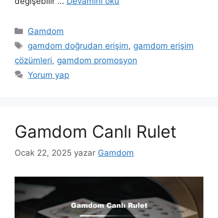
değişebilir …
Devamını oku
Kategoriler
Gamdom
Etiketler
gamdom doğrudan erişim
,
gamdom erişim
çözümleri
,
gamdom promosyon
Yorum yap
Gamdom Canlı Rulet
Ocak 22, 2025
yazar
Gamdom