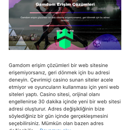
Gamdom erişim çözümleri bir web sitesine
erişemiyorsanız, geri dönmek için bu adresi
deneyin. Çevrimiçi casino sunan siteler acele
etmiyor ve oyuncuların kullanması için yeni web
siteleri yaptı. Casino sitesi, orijinal olanı
engellenirse 30 dakika içinde yeni bir web sitesi
adresi oluşturur. Adres değişikliğinin bize
söylediğiniz bir gün içinde gerçekleşmesini
seçebilirsiniz. Mümkün olan bazen adres