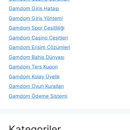
Gamdom Giriş Hatası
Gamdom Giriş Yöntemi
Gamdom Spor Çeşitliliği
Gamdom Casino Çeşitleri
Gamdom Erişim Çözümleri
Gamdom Bahis Dünyası
Gamdom Ters Kupon
Gamdom Kolay Üyelik
Gamdom Oyun Kuralları
Gamdom Ödeme Sistemi
Kategoriler