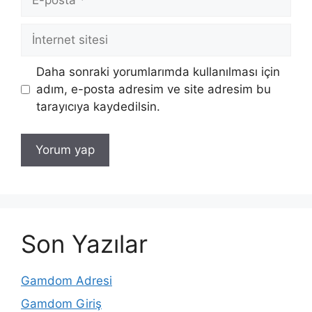
posta
İnternet
sitesi
Daha sonraki yorumlarımda kullanılması için
adım, e-posta adresim ve site adresim bu
tarayıcıya kaydedilsin.
Son Yazılar
Gamdom Adresi
Gamdom Giriş