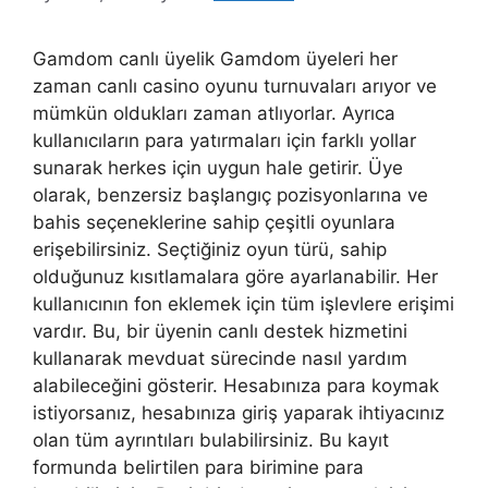
Gamdom canlı üyelik Gamdom üyeleri her
zaman canlı casino oyunu turnuvaları arıyor ve
mümkün oldukları zaman atlıyorlar. Ayrıca
kullanıcıların para yatırmaları için farklı yollar
sunarak herkes için uygun hale getirir. Üye
olarak, benzersiz başlangıç pozisyonlarına ve
bahis seçeneklerine sahip çeşitli oyunlara
erişebilirsiniz. Seçtiğiniz oyun türü, sahip
olduğunuz kısıtlamalara göre ayarlanabilir. Her
kullanıcının fon eklemek için tüm işlevlere erişimi
vardır. Bu, bir üyenin canlı destek hizmetini
kullanarak mevduat sürecinde nasıl yardım
alabileceğini gösterir. Hesabınıza para koymak
istiyorsanız, hesabınıza giriş yaparak ihtiyacınız
olan tüm ayrıntıları bulabilirsiniz. Bu kayıt
formunda belirtilen para birimine para