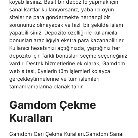
koyabilirsiniz. Basit bir depozito yapmak için
sanal kartlar kullanıyorsanız, yabancı oyun
sitelerine para göndermekte herhangi bir
sorununuz olmayacak ve hızlı bir şekilde işlem
yapabilirsiniz. Depozito özelliği ile kullanıcılar
bonusları aracılığıyla ekstra para kazanabilirler.
Kullanıcı hesabınızı açtığınızda, yaptığınız her
depozito için farklı bonusları seçme seçeneğiniz
vardır. Destek hizmetlerine ek olarak, Gamdom
web sitesi, üyelerin tüm işlemleri kolayca
gerçekleştirmelerine ve tüm işlemleri
tamamlamalarına olanak tanır.
Gamdom Çekme
Kuralları
Gamdom Geri Çekme Kuralları.Gamdom Sanal