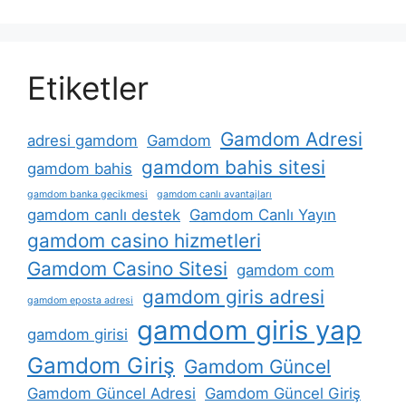
Etiketler
Gamdom Adresi
adresi gamdom
Gamdom
gamdom bahis sitesi
gamdom bahis
gamdom banka gecikmesi
gamdom canlı avantajları
gamdom canlı destek
Gamdom Canlı Yayın
gamdom casino hizmetleri
Gamdom Casino Sitesi
gamdom com
gamdom giris adresi
gamdom eposta adresi
gamdom giris yap
gamdom girisi
Gamdom Giriş
Gamdom Güncel
Gamdom Güncel Adresi
Gamdom Güncel Giriş