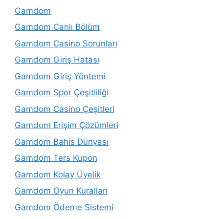
Gamdom
Gamdom Canlı Bölüm
Gamdom Casino Sorunları
Gamdom Giriş Hatası
Gamdom Giriş Yöntemi
Gamdom Spor Çeşitliliği
Gamdom Casino Çeşitleri
Gamdom Erişim Çözümleri
Gamdom Bahis Dünyası
Gamdom Ters Kupon
Gamdom Kolay Üyelik
Gamdom Oyun Kuralları
Gamdom Ödeme Sistemi