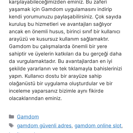
karşılayabileceğimizden eminiz. Bu zaferi
yaşamak için Gamdom uygulamasını indirip
kendi yorumunuzu paylaşabilirsiniz. Çok sayıda
kuruluş bu hizmetleri ve avantajları sağlıyor
ancak en önemli husus, birinci sınıf bir kullanıcı
arayüzü ve kusursuz kullanım sağlamaktır.
Gamdom bu çalışmalarda önemli bir yere
sahiptir ve üyelerin katkıları da bu gerçeği daha
da vurgulamaktadır. Bu avantajlardan en iyi
şekilde yararlanın ve tek tıklamayla bahislerinizi
yapın. Kullanıcı dostu bir arayüze sahip
olağanüstü bir uygulama oluşturdular ve bir
inceleme yaparsanız bizimle aynı fikirde
olacaklarından eminiz.
Kategoriler
Gamdom
Etiketler
gamdom güvenli adres
,
gamdom online slot
,