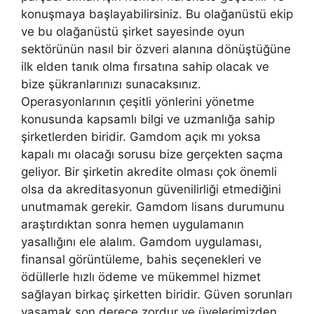
konuşmaya başlayabilirsiniz. Bu olağanüstü ekip
ve bu olağanüstü şirket sayesinde oyun
sektörünün nasıl bir özveri alanına dönüştüğüne
ilk elden tanık olma fırsatına sahip olacak ve
bize şükranlarınızı sunacaksınız.
Operasyonlarının çeşitli yönlerini yönetme
konusunda kapsamlı bilgi ve uzmanlığa sahip
şirketlerden biridir. Gamdom açık mı yoksa
kapalı mı olacağı sorusu bize gerçekten saçma
geliyor. Bir şirketin akredite olması çok önemli
olsa da akreditasyonun güvenilirliği etmediğini
unutmamak gerekir. Gamdom lisans durumunu
araştırdıktan sonra hemen uygulamanın
yasallığını ele alalım. Gamdom uygulaması,
finansal görüntüleme, bahis seçenekleri ve
ödüllerle hızlı ödeme ve mükemmel hizmet
sağlayan birkaç şirketten biridir. Güven sorunları
yaşamak son derece zordur ve üyelerimizden