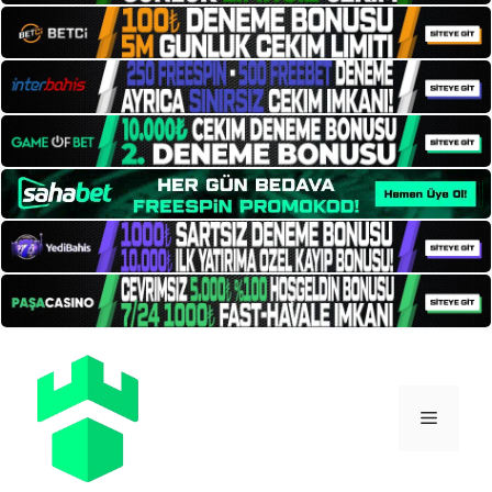
İçeriğe
atla
Menü