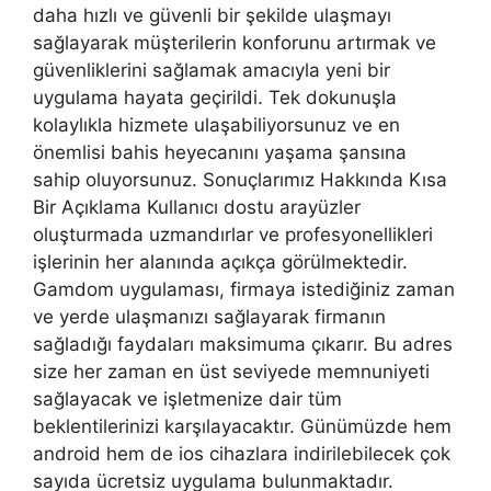
daha hızlı ve güvenli bir şekilde ulaşmayı
sağlayarak müşterilerin konforunu artırmak ve
güvenliklerini sağlamak amacıyla yeni bir
uygulama hayata geçirildi. Tek dokunuşla
kolaylıkla hizmete ulaşabiliyorsunuz ve en
önemlisi bahis heyecanını yaşama şansına
sahip oluyorsunuz. Sonuçlarımız Hakkında Kısa
Bir Açıklama Kullanıcı dostu arayüzler
oluşturmada uzmandırlar ve profesyonellikleri
işlerinin her alanında açıkça görülmektedir.
Gamdom uygulaması, firmaya istediğiniz zaman
ve yerde ulaşmanızı sağlayarak firmanın
sağladığı faydaları maksimuma çıkarır. Bu adres
size her zaman en üst seviyede memnuniyeti
sağlayacak ve işletmenize dair tüm
beklentilerinizi karşılayacaktır. Günümüzde hem
android hem de ios cihazlara indirilebilecek çok
sayıda ücretsiz uygulama bulunmaktadır.