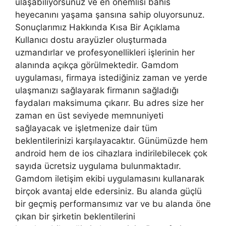
ulaşabiliyorsunuz ve en önemlisi bahis
heyecanını yaşama şansına sahip oluyorsunuz.
Sonuçlarımız Hakkında Kısa Bir Açıklama
Kullanıcı dostu arayüzler oluşturmada
uzmandırlar ve profesyonellikleri işlerinin her
alanında açıkça görülmektedir. Gamdom
uygulaması, firmaya istediğiniz zaman ve yerde
ulaşmanızı sağlayarak firmanın sağladığı
faydaları maksimuma çıkarır. Bu adres size her
zaman en üst seviyede memnuniyeti
sağlayacak ve işletmenize dair tüm
beklentilerinizi karşılayacaktır. Günümüzde hem
android hem de ios cihazlara indirilebilecek çok
sayıda ücretsiz uygulama bulunmaktadır.
Gamdom iletişim ekibi uygulamasını kullanarak
birçok avantaj elde edersiniz. Bu alanda güçlü
bir geçmiş performansımız var ve bu alanda öne
çıkan bir şirketin beklentilerini