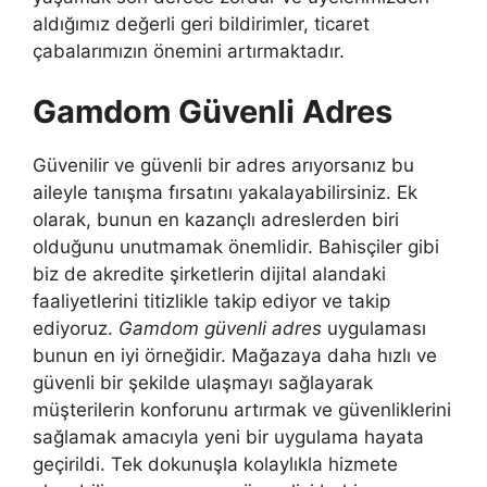
aldığımız değerli geri bildirimler, ticaret
çabalarımızın önemini artırmaktadır.
Gamdom Güvenli Adres
Güvenilir ve güvenli bir adres arıyorsanız bu
aileyle tanışma fırsatını yakalayabilirsiniz. Ek
olarak, bunun en kazançlı adreslerden biri
olduğunu unutmamak önemlidir. Bahisçiler gibi
biz de akredite şirketlerin dijital alandaki
faaliyetlerini titizlikle takip ediyor ve takip
ediyoruz.
Gamdom güvenli adres
uygulaması
bunun en iyi örneğidir. Mağazaya daha hızlı ve
güvenli bir şekilde ulaşmayı sağlayarak
müşterilerin konforunu artırmak ve güvenliklerini
sağlamak amacıyla yeni bir uygulama hayata
geçirildi. Tek dokunuşla kolaylıkla hizmete