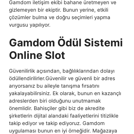
Gamdom iletişim ekibi bahane üretmeyen ve
gizlemeyen bir ekiptir. Bunun yerine, etkili
çözümler bulma ve doğru seçimleri yapma
vurgusu yapılıyor.
Gamdom Ödül Sistemi
Online Slot
Güvenilirlik açısından, bağlılıklarından dolayı
ödüllendirilirler.Güvenilir ve güvenli bir adres
arıyorsanız bu aileyle tanışma fırsatını
yakalayabilirsiniz. Ek olarak, bunun en kazançlı
adreslerden biri olduğunu unutmamak
önemlidir. Bahisçiler gibi biz de akredite
şirketlerin dijital alandaki faaliyetlerini titizlikle
takip ediyor ve takip ediyoruz. Gamdom
uygulaması bunun en iyi örneğidir. Mağazaya