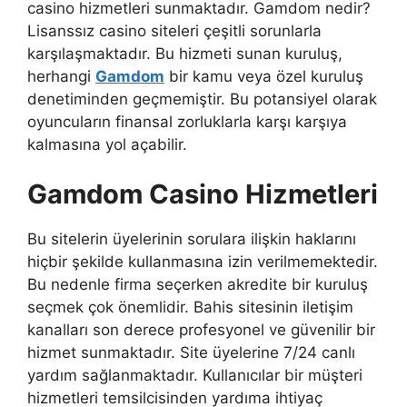
casino hizmetleri sunmaktadır. Gamdom nedir?
Lisanssız casino siteleri çeşitli sorunlarla
karşılaşmaktadır. Bu hizmeti sunan kuruluş,
herhangi
Gamdom
bir kamu veya özel kuruluş
denetiminden geçmemiştir. Bu potansiyel olarak
oyuncuların finansal zorluklarla karşı karşıya
kalmasına yol açabilir.
Gamdom Casino Hizmetleri
Bu sitelerin üyelerinin sorulara ilişkin haklarını
hiçbir şekilde kullanmasına izin verilmemektedir.
Bu nedenle firma seçerken akredite bir kuruluş
seçmek çok önemlidir. Bahis sitesinin iletişim
kanalları son derece profesyonel ve güvenilir bir
hizmet sunmaktadır. Site üyelerine 7/24 canlı
yardım sağlanmaktadır. Kullanıcılar bir müşteri
hizmetleri temsilcisinden yardıma ihtiyaç