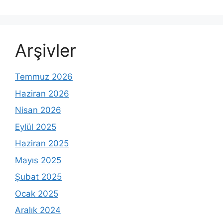
Arşivler
Temmuz 2026
Haziran 2026
Nisan 2026
Eylül 2025
Haziran 2025
Mayıs 2025
Şubat 2025
Ocak 2025
Aralık 2024