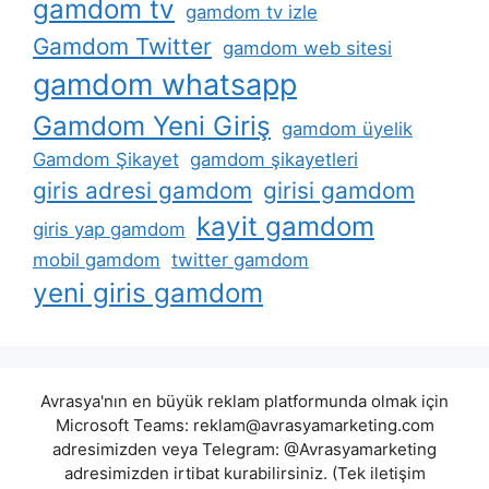
gamdom tv
gamdom tv izle
Gamdom Twitter
gamdom web sitesi
gamdom whatsapp
Gamdom Yeni Giriş
gamdom üyelik
Gamdom Şikayet
gamdom şikayetleri
giris adresi gamdom
girisi gamdom
kayit gamdom
giris yap gamdom
mobil gamdom
twitter gamdom
yeni giris gamdom
Avrasya'nın en büyük reklam platformunda olmak için
Microsoft Teams:
reklam@avrasyamarketing.com
adresimizden veya Telegram: @Avrasyamarketing
adresimizden irtibat kurabilirsiniz. (Tek iletişim