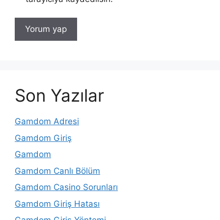
Son Yazılar
Gamdom Adresi
Gamdom Giriş
Gamdom
Gamdom Canlı Bölüm
Gamdom Casino Sorunları
Gamdom Giriş Hatası