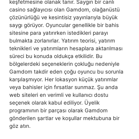
keşfetmesine olanak tanır. Saygın bir canlı
casino sağlayıcısı olan Gamdom, olağanüstü
çözünürlüğü ve kesintisiz yayınlarıyla büyük
saygı görüyor. Oyuncular genellikle bir bahis
sitesine para yatırırken istedikleri parayı
bulmakta zorlanırlar. Yatırım teorisi, yatırım
teknikleri ve yatırımların hesaplara aktarılması
süreci bu konuda oldukça etkilidir. Bu
bölgelerdeki seçeneklerin çokluğu nedeniyle
Gamdom takdir eden çoğu oyuncu bu sorunla
karşılaşmıyor. Her lokasyon küçük yatırımlar
veya bahisler için fırsatlar sunmaz. Şu anda
web siteleri en verimli ve kullanıcı dostu
seçenek olarak kabul ediliyor. Üyelik
programının bir parçası olarak Gamdom
gönderilen şartlar ve koşullar mektubuna bir
göz atın.