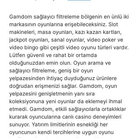
Gamdom sağlayıcı filtreleme bölgenin en ünlü iki
markasının oyunlarına erişebileceksiniz. Slot
makineleri, masa oyunları, kazı kazan kartları,
jackpot oyunları, sanal oyunlar, video poker ve
video bingo gibi çeşitli video oyunu türleri vardır.
Lütfen güvenli ve rahat bir ortamda
olduğunuzdan emin olun. Oyun arama ve
sağlayıcı filtreleme, geniş bir oyun
yelpazesinden ihtiyaç duyduğunuz ürünlere
doğrudan erişmenizi sağlar. Gamdom, oyun
yelpazesini genişletmenin yanı sıra
koleksiyonuna yeni oyunlar da eklemeyi ihmal
etmedi. Gamdom, etkili sağlayıcılarla ortaklıklar
kurarak oyuncularına canlı casino deneyimleri
sunuyor. Yatırım limitlerinin esnekliği her
oyuncunun kendi tercihlerine uygun oyunu