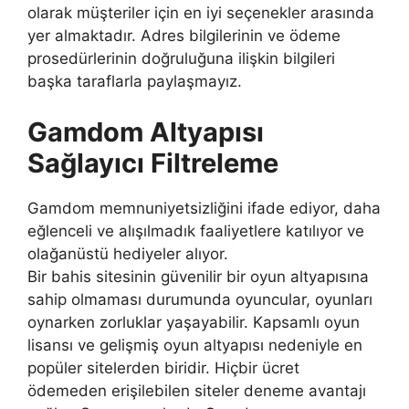
olarak müşteriler için en iyi seçenekler arasında
yer almaktadır. Adres bilgilerinin ve ödeme
prosedürlerinin doğruluğuna ilişkin bilgileri
başka taraflarla paylaşmayız.
Gamdom Altyapısı
Sağlayıcı Filtreleme
Gamdom memnuniyetsizliğini ifade ediyor, daha
eğlenceli ve alışılmadık faaliyetlere katılıyor ve
olağanüstü hediyeler alıyor.
Bir bahis sitesinin güvenilir bir oyun altyapısına
sahip olmaması durumunda oyuncular, oyunları
oynarken zorluklar yaşayabilir. Kapsamlı oyun
lisansı ve gelişmiş oyun altyapısı nedeniyle en
popüler sitelerden biridir. Hiçbir ücret
ödemeden erişilebilen siteler deneme avantajı