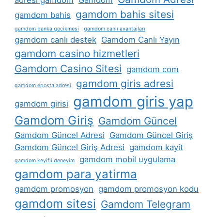
gamdom bahis sitesi
gamdom bahis
gamdom banka gecikmesi
gamdom canlı avantajları
gamdom canlı destek
Gamdom Canlı Yayın
gamdom casino hizmetleri
Gamdom Casino Sitesi
gamdom com
gamdom giris adresi
gamdom eposta adresi
gamdom giris yap
gamdom girisi
Gamdom Giriş
Gamdom Güncel
Gamdom Güncel Adresi
Gamdom Güncel Giriş
Gamdom Güncel Giriş Adresi
gamdom kayit
gamdom mobil uygulama
gamdom keyifli deneyim
gamdom para yatirma
gamdom promosyon
gamdom promosyon kodu
gamdom sitesi
Gamdom Telegram