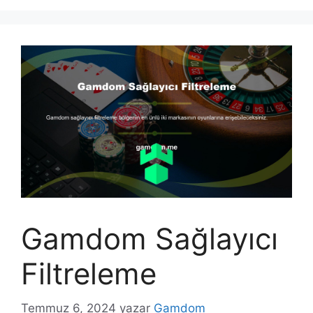
Gamdom Sağlayıcı
Filtreleme
Temmuz 6, 2024
yazar
Gamdom