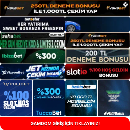
×
GAMDOM GİRİŞ İÇİN TIKLAYINIZ!