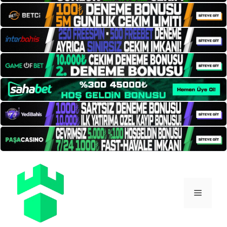
İçeriğe
atla
Menü