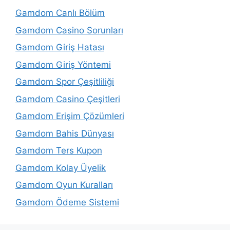
Gamdom Canlı Bölüm
Gamdom Casino Sorunları
Gamdom Giriş Hatası
Gamdom Giriş Yöntemi
Gamdom Spor Çeşitliliği
Gamdom Casino Çeşitleri
Gamdom Erişim Çözümleri
Gamdom Bahis Dünyası
Gamdom Ters Kupon
Gamdom Kolay Üyelik
Gamdom Oyun Kuralları
Gamdom Ödeme Sistemi