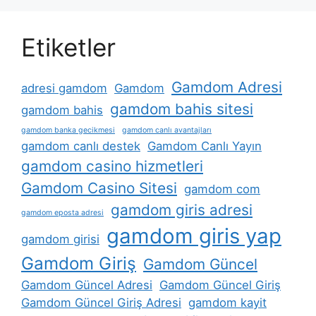
Etiketler
Gamdom Adresi
adresi gamdom
Gamdom
gamdom bahis sitesi
gamdom bahis
gamdom banka gecikmesi
gamdom canlı avantajları
gamdom canlı destek
Gamdom Canlı Yayın
gamdom casino hizmetleri
Gamdom Casino Sitesi
gamdom com
gamdom giris adresi
gamdom eposta adresi
gamdom giris yap
gamdom girisi
Gamdom Giriş
Gamdom Güncel
Gamdom Güncel Adresi
Gamdom Güncel Giriş
Gamdom Güncel Giriş Adresi
gamdom kayit