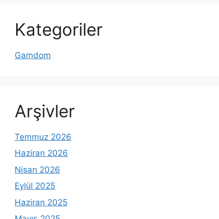
Kategoriler
Gamdom
Arşivler
Temmuz 2026
Haziran 2026
Nisan 2026
Eylül 2025
Haziran 2025
Mayıs 2025