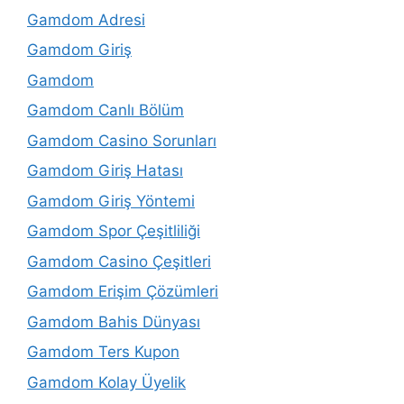
Gamdom Adresi
Gamdom Giriş
Gamdom
Gamdom Canlı Bölüm
Gamdom Casino Sorunları
Gamdom Giriş Hatası
Gamdom Giriş Yöntemi
Gamdom Spor Çeşitliliği
Gamdom Casino Çeşitleri
Gamdom Erişim Çözümleri
Gamdom Bahis Dünyası
Gamdom Ters Kupon
Gamdom Kolay Üyelik