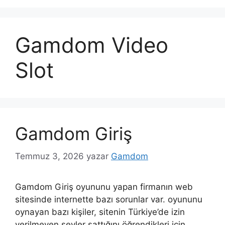
Gamdom Video
Slot
Gamdom Giriş
Temmuz 3, 2026
yazar
Gamdom
Gamdom Giriş oyununu yapan firmanın web
sitesinde internette bazı sorunlar var. oyununu
oynayan bazı kişiler, sitenin Türkiye’de izin
verilmeyen şeyler sattığını öğrendikleri için