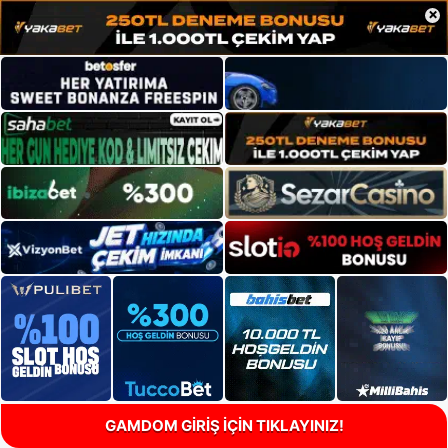
×
GAMDOM GİRİŞ İÇİN TIKLAYINIZ!