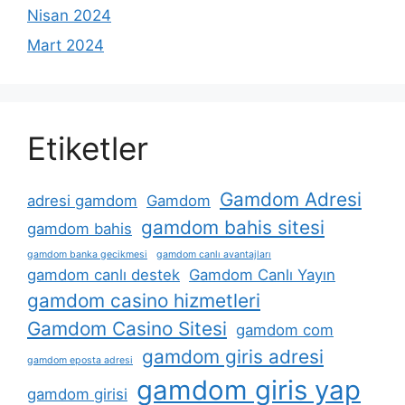
Nisan 2024
Mart 2024
Etiketler
Gamdom Adresi
adresi gamdom
Gamdom
gamdom bahis sitesi
gamdom bahis
gamdom banka gecikmesi
gamdom canlı avantajları
gamdom canlı destek
Gamdom Canlı Yayın
gamdom casino hizmetleri
Gamdom Casino Sitesi
gamdom com
gamdom giris adresi
gamdom eposta adresi
gamdom giris yap
gamdom girisi